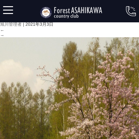
P1000175
|
←
P1000175
旭川管理者
|
2021年3月3日
←
→