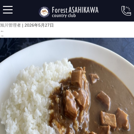
ポークカレー
|
←
お食事
旭川管理者
|
2026年5月27日
←
→