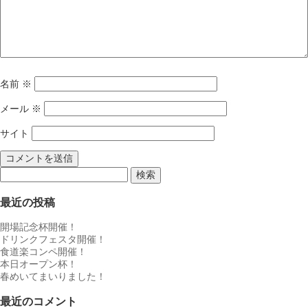
名前
※
メール
※
サイト
検
索:
最近の投稿
開場記念杯開催！
ドリンクフェスタ開催！
食道楽コンペ開催！
本日オープン杯！
春めいてまいりました！
最近のコメント