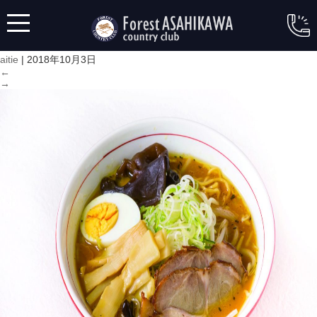
o09
|
←
施設-練習場
aitie
|
2018年10月3日
←
→