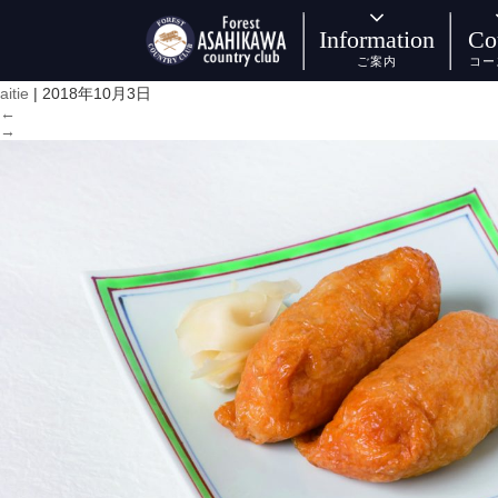
o06
|
←
施設-練習場
Information
Co
ご案内
コー
aitie
|
2018年10月3日
←
→